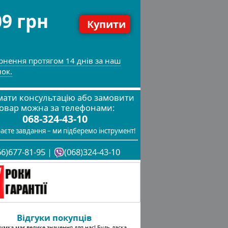
09 грн
Купити
рнення протягом 14 днів за наш
нок.
ати консультацію або замовити
овар можна за телефонами:
068-324-43-10
аєте завдання – ми підберемо інструмент!
66)677-81-95 |
(068)324-43-10
Відгуки покупців
умка має велике значення для нас! Будь ласка,