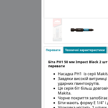
Переваги
Техничні характеристики
Біта PH1 50 мм Impact Black 2 шт 
переваги
Насадка PH1 із серії Maki
Завдяки високій витримці
ударних гвинтокрутів.
Ця серія біт більш довгов
Makita.
Чорне покриття запобігає
Біти мають форму E 1/4" і
Упаковка містить 2 штуки.