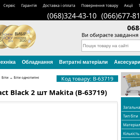
Сервіс
Гарантія
Доставка і оплата
Повернення товару
Акції
(068)324-43-10
(066)677-8
068
Ви обираєте завдання 
ехніка
Обладнання
Витратні матеріали
Аксесуар
→
Біти
→
Біти однотипні
Код товару: B-63719
ct Black 2 шт Makita (B-63719)
Загальн
Тип біти
Матеріа
Кількість