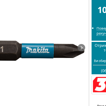
1
Пове
раху
Отрим
т
Ви обир
(0
Ваша д