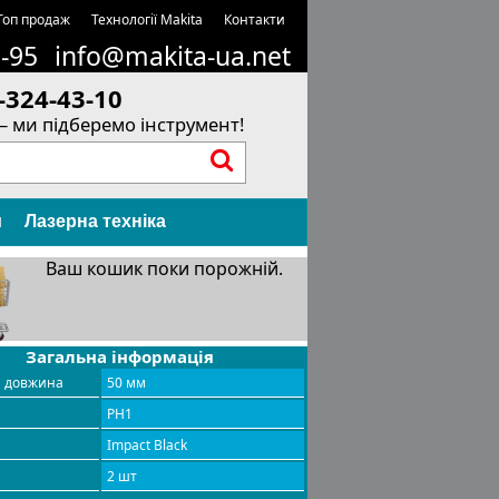
Топ продаж
Технології Makita
Контакти
1-95
info@makita-ua.net
-324-43-10
– ми підберемо інструмент!
и
Лазерна техніка
Ваш кошик поки порожній.
Загальна інформація
а довжина
50 мм
PH1
л
Impact Black
2 шт