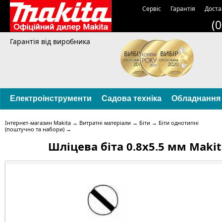
Сервіс
Гарантія
Доста
(
Гарантія від виробника
Електроінструменти
Садова техніка
Обладнання
Інтернет-магазин Makita
→
Витратні матеріали
→
Біти
→
Біти однотипні
(поштучно та набори)
→
Шліцева біта 0.8x5.5 мм Makit