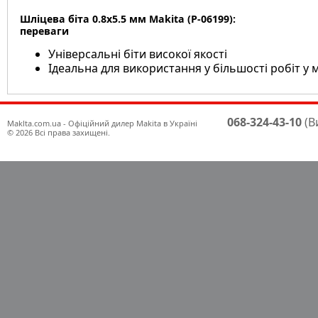
Шліцева біта 0.8x5.5 мм Makita (P-06199):
переваги
Універсальні біти високої якості
Ідеальна для використання у більшості робіт у
068-324-43-10
(В
Maklta.com.ua - Офіційний дилер Makita в Україні
© 2026 Всі права захищені.