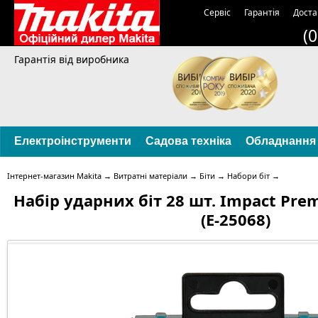
Сервіс
Гарантія
Доста
(
Гарантія від виробника
Електроінструменти
Садова техніка
Обладнання
Інтернет-магазин Makita
→
Витратні матеріали
→
Біти
→
Набори біт
→
Набір ударних біт 28 шт. Impact Pre
(E-25068)