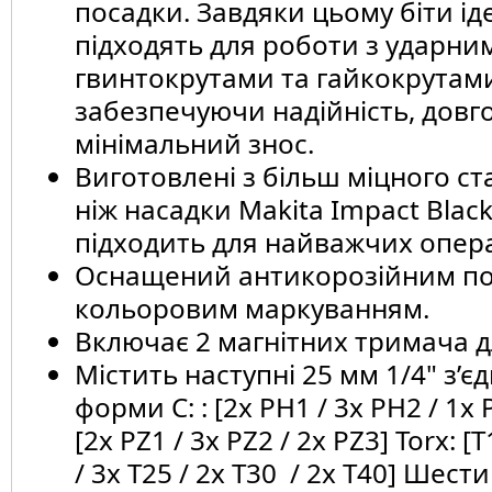
посадки. Завдяки цьому біти і
підходять для роботи з ударни
гвинтокрутами та гайкокрутам
забезпечуючи надійність, довгов
мінімальний знос.
Виготовлені з більш міцного ст
ніж насадки Makita Impact Black 
підходить для найважчих опера
Оснащений антикорозійним по
кольоровим маркуванням.
Включає 2 магнітних тримача дл
Містить наступні 25 мм 1/4" з’є
форми C: : [2x PH1 / 3x PH2 / 1x 
[2x PZ1 / 3x PZ2 / 2x PZ3] Torx: [T
/ 3x T25 / 2x T30 / 2x T40] Шес