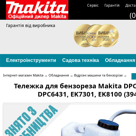
Сервіс
Гарантія
Доста
(
Гарантія від виробника
Електроінструменти
Садова техніка
Обладнання
Інтернет-магазин Makita
→
Обладнання
→
Відрізні машини та бензорізи
→
Тележка для бензореза Makita DPC
DPC6431, EK7301, EK8100 (39