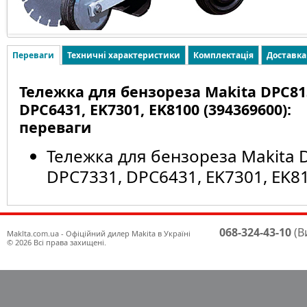
Переваги
Техничні характеристики
Комплектація
Доставка
Тележка для бензореза Makita DPC813
DPC6431, EK7301, EK8100 (394369600):
переваги
Тележка для бензореза Makita 
DPC7331, DPC6431, EK7301, EK8
068-324-43-10
(В
Maklta.com.ua - Офіційний дилер Makita в Україні
© 2026 Всі права захищені.