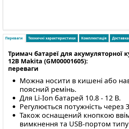
Переваги
Техничні характеристики
Комплектація
Доставка
Тримач батареї для акумуляторної ку
12В Makita (GM00001605):
переваги
Можна носити в кишені або нав
поясний ремінь.
Для Li-Ion батарей 10.8 - 12 В.
Регулюється потужність через 
Також оснащений кнопкою вві
вимкнення та USB-портом типу A