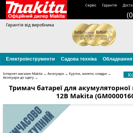
Сервіс
Гарантія
Доста
(
Гарантія від виробника
Електроінструменти
Садова техніка
Обладнання
Інтернет-магазин Makita
→
Аксесуари
→
Куртки, жилети, ковдри
→
К
Аксесуари до одягу
→
Тримач батареї для акумуляторної 
12В Makita (GM000016